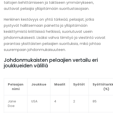
taitojen kehittämiseen ja taktiseen ymmärrykseen,
auttavat pelaajia ylläpitämään suoritustasojaan.
Henkinen kestävyys on yhtä tärkeää; pelaajat, jotka
pystyvät hallitsemaan painetta ja ylläpitämään
keskittymistä kriittisissä hetkissä, suoriutuvat usein
johdonmukaisesti. Lisäksi vahva tiimityö ja viestintä voivat
parantaa yksittäisten pelaajien suorituksia, mikä johtaa
suurempaan johdonmukaisuuteen.
Johdonmukaisten pelaajien vertailu eri
joukkueiden välillä
Pelaajan
Joukkue
Maalit
Syötöt
Syöttötark
nimi
(%)
Jane
USA
4
2
85
Doe