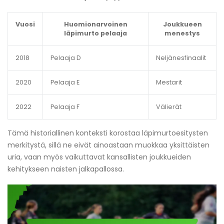
Vuosi
Huomionarvoinen
Joukkueen
läpimurto pelaaja
menestys
2018
Pelaaja D
Neljänesfinaalit
2020
Pelaaja E
Mestarit
2022
Pelaaja F
Välierät
Tämä historiallinen konteksti korostaa läpimurtoesitysten
merkitystä, sillä ne eivät ainoastaan muokkaa yksittäisten
uria, vaan myös vaikuttavat kansallisten joukkueiden
kehitykseen naisten jalkapallossa.