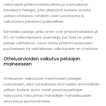
näkemyksiä johdonmukaisuudesta ja suorituskyvyn
trendeistä. Pelaajat, jotka ylläpitävät korkeita arvioita
useissa otteluissa, nähdään usein luotettavina ja
vaikuttavina panoksina joukkueilleen.
Esimerkiksi pelaaja, jonka arviot ovat johdonmukaisesti yli
8.0, on todennäköisesti avaintekijä, kun taas ne, joiden
pisteet vaihtelevat, voivat viitata johdonmukaisuuden
puutteeseen tai vaihtelevaan vaikutukseen eri otteluissa.
Otteluarvioiden vaikutus pelaajan
maineeseen
Otteluarviot vaikuttavat merkittävästi pelaajan
maineeseen, sekä turnauksessa että heidän ammatillisilla
urillaan. Korkeat arviot voivat parantaa pelaajan
näkyvyyttä, mikä johtaa mahdollisiin mahdollisuuksiin
seuroissa ja sponsoroinnissa.