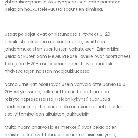
yhtenäisempään joukkueympäristöön, mikä parantaa
pelaajan houkuttelevuutta scouttien silmissä.
Useat pelaajat ovat onnistuneesti siirtyneet U-20-
kilpailuista aikuisten maajoukkueisiin, osoittaen
johdonmukaisten suoritusten vaikutuksen. Esimerkiksi
pelaajat kuten Sam Mewis ja Rose Lavelle ovat osoittaneet
taitojaan U-20-tasolla ennen merkittäviä panoksia
Yhdysvaltojen naisten maajoukkueessa.
Nämä urheilijat osoittavat usein vahvoja otteluarvioita U-
20-esityksissään, mikä auttaa heitä erottumaan
rekrytointiprosesseissa. Heidän kykynsä suoriutua
johdonmukaisesti paineen alla on avannut tietä heidän
sisällyttämiselleen aikuisten joukkueisiin.
Muita huomionarvoisia esimerkkejä ovat pelaajat eri
maista, jotka ovat tehneet samankaltaisia siirtymiä,