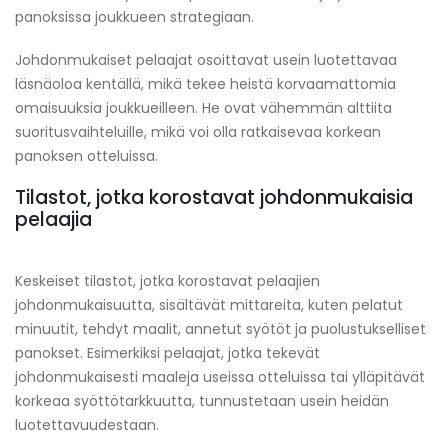
panoksissa joukkueen strategiaan.
Johdonmukaiset pelaajat osoittavat usein luotettavaa
läsnäoloa kentällä, mikä tekee heistä korvaamattomia
omaisuuksia joukkueilleen. He ovat vähemmän alttiita
suoritusvaihteluille, mikä voi olla ratkaisevaa korkean
panoksen otteluissa.
Tilastot, jotka korostavat johdonmukaisia
pelaajia
Keskeiset tilastot, jotka korostavat pelaajien
johdonmukaisuutta, sisältävät mittareita, kuten pelatut
minuutit, tehdyt maalit, annetut syötöt ja puolustukselliset
panokset. Esimerkiksi pelaajat, jotka tekevät
johdonmukaisesti maaleja useissa otteluissa tai ylläpitävät
korkeaa syöttötarkkuutta, tunnustetaan usein heidän
luotettavuudestaan.