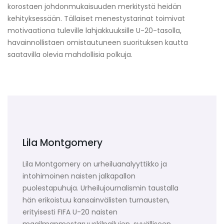
korostaen johdonmukaisuuden merkitystä heidän
kehityksessään. Tällaiset menestystarinat toimivat
motivaationa tuleville lahjakkuuksille U-20-tasolla,
havainnollistaen omistautuneen suorituksen kautta
saatavilla olevia mahdollisia polkuja.
Lila Montgomery
Lila Montgomery on urheiluanalyyttikko ja
intohimoinen naisten jalkapallon
puolestapuhuja. Urheilujournalismin taustalla
hän erikoistuu kansainvälisten turnausten,
erityisesti FIFA U-20 naisten
maailmanmestaruuskilpailujen, syvälliseen