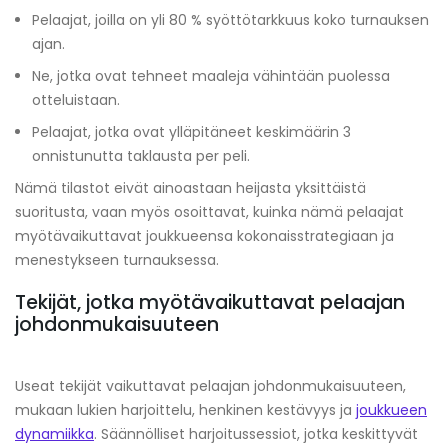
Pelaajat, joilla on yli 80 % syöttötarkkuus koko turnauksen
ajan.
Ne, jotka ovat tehneet maaleja vähintään puolessa
otteluistaan.
Pelaajat, jotka ovat ylläpitäneet keskimäärin 3
onnistunutta taklausta per peli.
Nämä tilastot eivät ainoastaan heijasta yksittäistä
suoritusta, vaan myös osoittavat, kuinka nämä pelaajat
myötävaikuttavat joukkueensa kokonaisstrategiaan ja
menestykseen turnauksessa.
Tekijät, jotka myötävaikuttavat pelaajan
johdonmukaisuuteen
Useat tekijät vaikuttavat pelaajan johdonmukaisuuteen,
mukaan lukien harjoittelu, henkinen kestävyys ja
joukkueen
dynamiikka
. Säännölliset harjoitussessiot, jotka keskittyvät