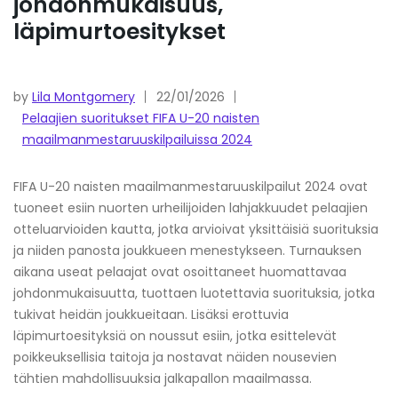
johdonmukaisuus,
läpimurtoesitykset
by
Lila Montgomery
22/01/2026
Pelaajien suoritukset FIFA U-20 naisten
maailmanmestaruuskilpailuissa 2024
FIFA U-20 naisten maailmanmestaruuskilpailut 2024 ovat
tuoneet esiin nuorten urheilijoiden lahjakkuudet pelaajien
otteluarvioiden kautta, jotka arvioivat yksittäisiä suorituksia
ja niiden panosta joukkueen menestykseen. Turnauksen
aikana useat pelaajat ovat osoittaneet huomattavaa
johdonmukaisuutta, tuottaen luotettavia suorituksia, jotka
tukivat heidän joukkueitaan. Lisäksi erottuvia
läpimurtoesityksiä on noussut esiin, jotka esittelevät
poikkeuksellisia taitoja ja nostavat näiden nousevien
tähtien mahdollisuuksia jalkapallon maailmassa.