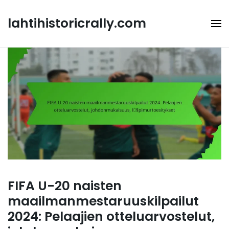
Skip
to
lahtihistoricrally.com
content
FIFA U-20 naisten
maailmanmestaruuskilpailut
2024: Pelaajien otteluarvostelut,