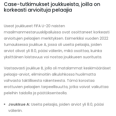
Case-tutkimukset joukkueista, joilla on
korkeasti arvioituja pelaajia
Useat joukkueet FIFA U-20 naisten
maailmanmestaruuskilpailuissa ovat osoittaneet korkeasti
arvioitujen pelaajien merkityksen. Esimerkiksi vuoden 2022
turnauksessa joukkue A, jossa oli useita pelaajia, joiden
arviot olivat yli 8.0, pääsi välieriin, mikä osoittaa, kuinka
yksittäinen loistavuus voi nostaa joukkueen suoritusta.
Vastaavasti joukkue B, jolla oli matalammat keskimääräiset
pelaaja-arviot, eliminoitiin alkulohkossa huolimatta
vahvasta taktillisesta rakenteesta. Tämä korostaa
erottuvien pelaajien tarpeellisuutta, jotka voivat vaikuttaa
peleihin taidolla ja päätöksenteolla.
Joukkue A:
Useita pelaajia, joiden arviot yli 8.0, pääsi
välieriin.