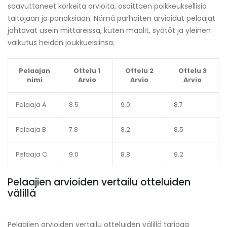
saavuttaneet korkeita arvioita, osoittaen poikkeuksellisia
taitojaan ja panoksiaan. Nämä parhaiten arvioidut pelaajat
johtavat usein mittareissa, kuten maalit, syötöt ja yleinen
vaikutus heidän joukkueisiinsa.
Pelaajan
Ottelu 1
Ottelu 2
Ottelu 3
nimi
Arvio
Arvio
Arvio
Pelaaja A
8.5
9.0
8.7
Pelaaja B
7.8
8.2
8.5
Pelaaja C
9.0
8.8
9.2
Pelaajien arvioiden vertailu otteluiden
välillä
Pelaajien arvioiden vertailu otteluiden välillä tarjoaa