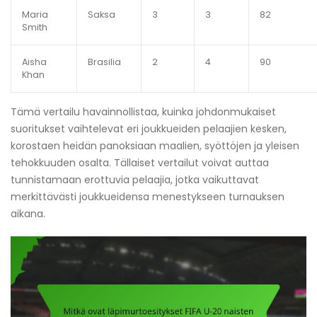
Maria
Saksa
3
3
82
Smith
Aisha
Brasilia
2
4
90
Khan
Tämä vertailu havainnollistaa, kuinka johdonmukaiset
suoritukset vaihtelevat eri joukkueiden pelaajien kesken,
korostaen heidän panoksiaan maalien, syöttöjen ja yleisen
tehokkuuden osalta. Tällaiset vertailut voivat auttaa
tunnistamaan erottuvia pelaajia, jotka vaikuttavat
merkittävästi joukkueidensa menestykseen turnauksen
aikana.