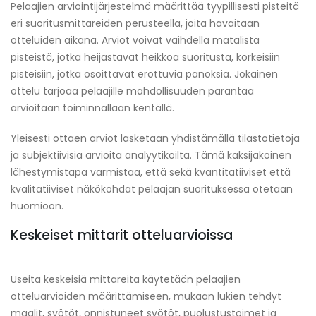
Pelaajien arviointijärjestelmä määrittää tyypillisesti pisteitä
eri suoritusmittareiden perusteella, joita havaitaan
otteluiden aikana. Arviot voivat vaihdella matalista
pisteistä, jotka heijastavat heikkoa suoritusta, korkeisiin
pisteisiin, jotka osoittavat erottuvia panoksia. Jokainen
ottelu tarjoaa pelaajille mahdollisuuden parantaa
arvioitaan toiminnallaan kentällä.
Yleisesti ottaen arviot lasketaan yhdistämällä tilastotietoja
ja subjektiivisia arvioita analyytikoilta. Tämä kaksijakoinen
lähestymistapa varmistaa, että sekä kvantitatiiviset että
kvalitatiiviset näkökohdat pelaajan suorituksessa otetaan
huomioon.
Keskeiset mittarit otteluarvioissa
Useita keskeisiä mittareita käytetään pelaajien
otteluarvioiden määrittämiseen, mukaan lukien tehdyt
maalit, syötöt, onnistuneet syötöt, puolustustoimet ja