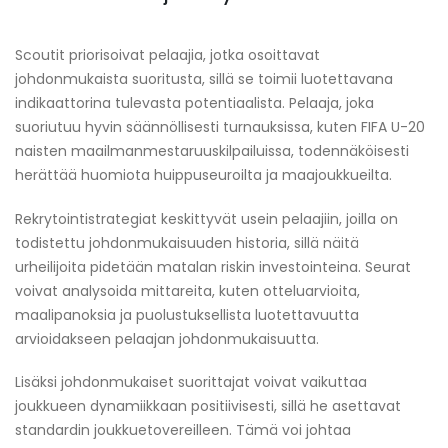
Scoutit priorisoivat pelaajia, jotka osoittavat
johdonmukaista suoritusta, sillä se toimii luotettavana
indikaattorina tulevasta potentiaalista. Pelaaja, joka
suoriutuu hyvin säännöllisesti turnauksissa, kuten FIFA U-20
naisten maailmanmestaruuskilpailuissa, todennäköisesti
herättää huomiota huippuseuroilta ja maajoukkueilta.
Rekrytointistrategiat keskittyvät usein pelaajiin, joilla on
todistettu johdonmukaisuuden historia, sillä näitä
urheilijoita pidetään matalan riskin investointeina. Seurat
voivat analysoida mittareita, kuten otteluarvioita,
maalipanoksia ja puolustuksellista luotettavuutta
arvioidakseen pelaajan johdonmukaisuutta.
Lisäksi johdonmukaiset suorittajat voivat vaikuttaa
joukkueen dynamiikkaan positiivisesti, sillä he asettavat
standardin joukkuetovereilleen. Tämä voi johtaa