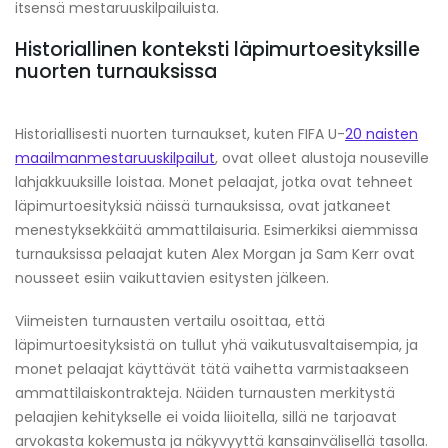
itsensä mestaruuskilpailuista.
Historiallinen konteksti läpimurtoesityksille
nuorten turnauksissa
Historiallisesti nuorten turnaukset, kuten FIFA U-
20 naisten
maailmanmestaruuskilpailut
, ovat olleet alustoja nouseville
lahjakkuuksille loistaa. Monet pelaajat, jotka ovat tehneet
läpimurtoesityksiä näissä turnauksissa, ovat jatkaneet
menestyksekkäitä ammattilaisuria. Esimerkiksi aiemmissa
turnauksissa pelaajat kuten Alex Morgan ja Sam Kerr ovat
nousseet esiin vaikuttavien esitysten jälkeen.
Viimeisten turnausten vertailu osoittaa, että
läpimurtoesityksistä on tullut yhä vaikutusvaltaisempia, ja
monet pelaajat käyttävät tätä vaihetta varmistaakseen
ammattilaiskontrakteja. Näiden turnausten merkitystä
pelaajien kehitykselle ei voida liioitella, sillä ne tarjoavat
arvokasta kokemusta ja näkyvyyttä kansainvälisellä tasolla.