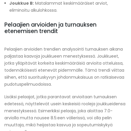
Joukkue B:
Matalammat keskimääräiset arviot,
eliminoitu alkulohkossa.
Pelaajien arvioiden ja turnauksen
etenemisen trendit
Pelaajien arvioiden trendien analysointi turnauksen aikana
paljastaa kaavoja joukkueen menestyksessä. Joukkueet,
jotka ylläpitävät korkeita keskimääräisiä arvioita otteluissa,
todennäköisesti etenevät pidemmälle. Tämä trendi viittaa
siihen, että suorituskyvyn johdonmukaisuus on ratkaisevaa
pudotuspelimuodoissa.
Lisäksi pelaajat, jotka parantavat arvioitaan turnauksen
edetessä, näyttelevät usein keskeisiä rooleja joukkueidensa
menestyksessä. Esimerkiksi pelaaja, joka aloittaa 7.0-
arviolla mutta nousee 8.5:een välierissä, voi olla pelin
muuttaja, mikä heijastaa kasvua ja sopeutumiskykyä