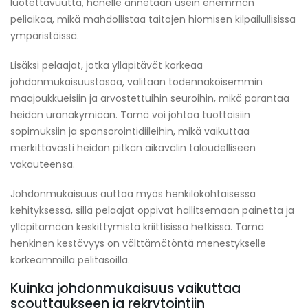
luotettavuutta, hänelle annetaan usein enemmän
peliaikaa, mikä mahdollistaa taitojen hiomisen kilpailullisissa
ympäristöissä.
Lisäksi pelaajat, jotka ylläpitävät korkeaa
johdonmukaisuustasoa, valitaan todennäköisemmin
maajoukkueisiin ja arvostettuihin seuroihin, mikä parantaa
heidän uranäkymiään. Tämä voi johtaa tuottoisiin
sopimuksiin ja sponsorointidiileihin, mikä vaikuttaa
merkittävästi heidän pitkän aikavälin taloudelliseen
vakauteensa.
Johdonmukaisuus auttaa myös henkilökohtaisessa
kehityksessä, sillä pelaajat oppivat hallitsemaan painetta ja
ylläpitämään keskittymistä kriittisissä hetkissä. Tämä
henkinen kestävyys on välttämätöntä menestykselle
korkeammilla pelitasoilla.
Kuinka johdonmukaisuus vaikuttaa
scouttaukseen ja rekrytointiin