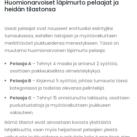
Huomionarvoiset läpimurto pelaajat ja
heidän tilastonsa
Useat pelaajat ovat nousseet erottuviksi esiintyjiksi
turnauksessa, esitellen taitojaan ja myötävaikuttaen
merkittävästi joukkueidensa menestykseen. Tässä on
muutama huomionarvoinen läpimurto pelaaja:
Pelaaja A
– Tehnyt 4 maalia ja antanut 2 syöttöä,
osoittaen poikkeuksellista viimeistelykykyä.
Pelaaja B
– Kirjannut 5 syöttöä, johtaa turnausta tässä
kategoriassa ja todistaa olevansa pelintekijä.
Pelaaja C
– Tehnyt 15 onnistunutta taklausta, osoittaen
puolustustaitoja ja myötävaikuttaen joukkueen
vakauteen.
Nämä tilastot eivät ainoastaan korosta yksittäistä
lahjakkuutta, vaan myös heijastavat pelaajien yleistä
vaikutusta joukkueidensa suorituksiin koko turnauksen ajan.