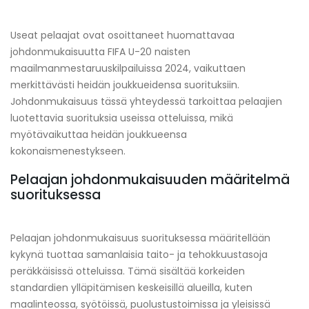
Useat pelaajat ovat osoittaneet huomattavaa
johdonmukaisuutta FIFA U-20 naisten
maailmanmestaruuskilpailuissa 2024, vaikuttaen
merkittävästi heidän joukkueidensa suorituksiin.
Johdonmukaisuus tässä yhteydessä tarkoittaa pelaajien
luotettavia suorituksia useissa otteluissa, mikä
myötävaikuttaa heidän joukkueensa
kokonaismenestykseen.
Pelaajan johdonmukaisuuden määritelmä
suorituksessa
Pelaajan johdonmukaisuus suorituksessa määritellään
kykynä tuottaa samanlaisia taito- ja tehokkuustasoja
peräkkäisissä otteluissa. Tämä sisältää korkeiden
standardien ylläpitämisen keskeisillä alueilla, kuten
maalinteossa, syötöissä, puolustustoimissa ja yleisissä