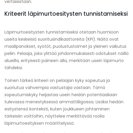
vertaisistaan.
Kriteerit läpimurtoesitysten tunnistamiseksi
Läpimurtoesitysten tunnistamiseksi otetaan huomioon
useita keskeisiä suoritusindikaattoreita (KPI). Näitä ovat
maalipanokset, syötöt, puolustustoimet ja yleinen vaikutus
peliin. Pelaaja, joka ylittää johdonmukaisesti odotukset näillä
alueilla, erityisesti paineen alla, merkitään usein läpimurto
tähdeksi.
Toinen tärkeä kriteeri on pelaajan kyky sopeutua ja
suoriutua vahvempia vastustajia vastaan. Tämä
sopeutumiskyky heijastaa usein heidän potentiaaliaan
tulevassa menestyksessä ammattiliigoissa. Lisäksi heidän
esitystensä konteksti, kuten joukkueen johtaminen
tärkeisiin voittoihin, näyttelee merkittävää roolia
läpimurtoesityksen määrittelyssä.