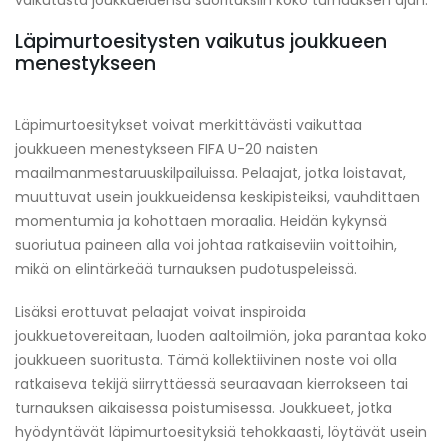
Läpimurtoesitysten vaikutus joukkueen
menestykseen
Läpimurtoesitykset voivat merkittävästi vaikuttaa
joukkueen menestykseen FIFA U-20 naisten
maailmanmestaruuskilpailuissa. Pelaajat, jotka loistavat,
muuttuvat usein joukkueidensa keskipisteiksi, vauhdittaen
momentumia ja kohottaen moraalia. Heidän kykynsä
suoriutua paineen alla voi johtaa ratkaiseviin voittoihin,
mikä on elintärkeää turnauksen pudotuspeleissä.
Lisäksi erottuvat pelaajat voivat inspiroida
joukkuetovereitaan, luoden aaltoilmiön, joka parantaa koko
joukkueen suoritusta. Tämä kollektiivinen noste voi olla
ratkaiseva tekijä siirryttäessä seuraavaan kierrokseen tai
turnauksen aikaisessa poistumisessa. Joukkueet, jotka
hyödyntävät läpimurtoesityksiä tehokkaasti, löytävät usein