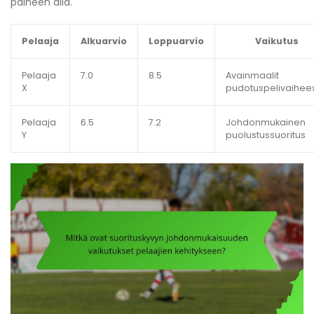
paineen alla.
Pelaaja
Alkuarvio
Loppuarvio
Vaikutus
Pelaaja
7.0
8.5
Avainmaalit
X
pudotuspelivaihee
Pelaaja
6.5
7.2
Johdonmukainen
Y
puolustussuoritus