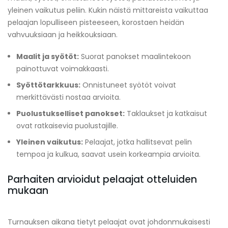
yleinen vaikutus peliin. Kukin näistä mittareista vaikuttaa
pelaajan lopulliseen pisteeseen, korostaen heidän
vahvuuksiaan ja heikkouksiaan.
Maalit ja syötöt:
Suorat panokset maalintekoon
painottuvat voimakkaasti.
Syöttötarkkuus:
Onnistuneet syötöt voivat
merkittävästi nostaa arvioita.
Puolustukselliset panokset:
Taklaukset ja katkaisut
ovat ratkaisevia puolustajille.
Yleinen vaikutus:
Pelaajat, jotka hallitsevat pelin
tempoa ja kulkua, saavat usein korkeampia arvioita.
Parhaiten arvioidut pelaajat otteluiden
mukaan
Turnauksen aikana tietyt pelaajat ovat johdonmukaisesti