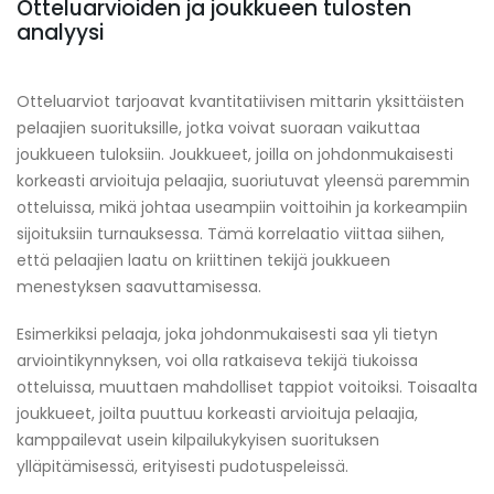
Otteluarvioiden ja joukkueen tulosten
analyysi
Otteluarviot tarjoavat kvantitatiivisen mittarin yksittäisten
pelaajien suorituksille, jotka voivat suoraan vaikuttaa
joukkueen tuloksiin. Joukkueet, joilla on johdonmukaisesti
korkeasti arvioituja pelaajia, suoriutuvat yleensä paremmin
otteluissa, mikä johtaa useampiin voittoihin ja korkeampiin
sijoituksiin turnauksessa. Tämä korrelaatio viittaa siihen,
että pelaajien laatu on kriittinen tekijä joukkueen
menestyksen saavuttamisessa.
Esimerkiksi pelaaja, joka johdonmukaisesti saa yli tietyn
arviointikynnyksen, voi olla ratkaiseva tekijä tiukoissa
otteluissa, muuttaen mahdolliset tappiot voitoiksi. Toisaalta
joukkueet, joilta puuttuu korkeasti arvioituja pelaajia,
kamppailevat usein kilpailukykyisen suorituksen
ylläpitämisessä, erityisesti pudotuspeleissä.