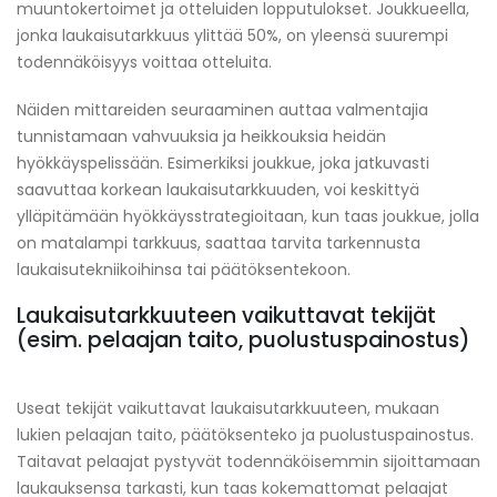
muuntokertoimet ja otteluiden lopputulokset. Joukkueella,
jonka laukaisutarkkuus ylittää 50%, on yleensä suurempi
todennäköisyys voittaa otteluita.
Näiden mittareiden seuraaminen auttaa valmentajia
tunnistamaan vahvuuksia ja heikkouksia heidän
hyökkäyspelissään. Esimerkiksi joukkue, joka jatkuvasti
saavuttaa korkean laukaisutarkkuuden, voi keskittyä
ylläpitämään hyökkäysstrategioitaan, kun taas joukkue, jolla
on matalampi tarkkuus, saattaa tarvita tarkennusta
laukaisutekniikoihinsa tai päätöksentekoon.
Laukaisutarkkuuteen vaikuttavat tekijät
(esim. pelaajan taito, puolustuspainostus)
Useat tekijät vaikuttavat laukaisutarkkuuteen, mukaan
lukien pelaajan taito, päätöksenteko ja puolustuspainostus.
Taitavat pelaajat pystyvät todennäköisemmin sijoittamaan
laukauksensa tarkasti, kun taas kokemattomat pelaajat