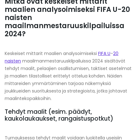
Mitkä ovat keskeiset mittarit
maalien analysoimiseksi FIFA U-20
naisten
maailmanmestaruuskilpailuissa
2024?
Keskeiset mittarit maalien analysoimiseksi
FIFA U
–
20
naisten
maailmanmestaruuskilpailuissa 2024 sisältävät
tehdyt maalit, pelaajien osallistumisen, taktiset asetelmat
ja maalien tilastolliset erittelyt ottelua kohden. Näiden
mittareiden ymmärtäminen tarjoaa näkemyksiä
joukkueiden suorituksesta ja strategioista, jotka johtavat
maalintekopaikkoihin.
Tehdyt maalit (esim. päädyt,
kaukolaukaukset, rangaistuspotkut)
Turnauksessa tehdyt maalit voidaan luokitella useisiin