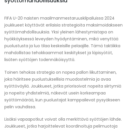
syöttömahdollisuuksia
FIFA U-20 naisten maailmanmestaruuskilpailuissa 2024
joukkueet käyttävät erilaisia strategioita maksimoidakseen
syöttömahdollisuuksia. Yksi yleinen lähestymistapa on
hyökkäyksessä leveyden hyödyntäminen, mikä venyttää
puolustusta ja luo tilaa keskeisille pelaajille. Tämä taktiikka
mahdollistaa tehokkaammat keskitykset ja läpisyötöt,
lisäten syöttöjen todennäköisyyttä.
Toinen tehokas strategia on nopea pallon liikuttaminen,
joka häiritsee puolustuksellisia muodostelmia ja avaa
syöttöväyliä. Joukkueet, jotka priorisoivat nopeita siirtymiä
ja nopeita yhdistelmiä, näkevät usein korkeampaa
syöttömäärää, kun puolustajat kamppailevat pysyäkseen
pelin vauhdissa.
Lisäksi vapaapotkut voivat olla merkittävä syöttöjen lähde.
Joukkueet, jotka harjoittelevat koordinoituja pelimuotoja