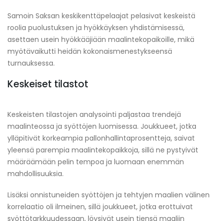
Samoin Saksan keskikenttäpelaajat pelasivat keskeistä
roolia puolustuksen ja hyökkäyksen yhdistämisessä,
asettaen usein hyökkääjiään maalintekopaikoille, mikä
myötävaikutti heidän kokonaismenestykseensä
turnauksessa.
Keskeiset tilastot
Keskeisten tilastojen analysointi paljastaa trendejä
maalinteossa ja syöttöjen luomisessa. Joukkueet, jotka
ylläpitivät korkeampia pallonhallintaprosentteja, saivat
yleensä parempia maalintekopaikkoja, sillä ne pystyivät
määräämään pelin tempoa ja luomaan enemmän
mahdollisuuksia.
Lisäksi onnistuneiden syöttöjen ja tehtyjen maalien välinen
korrelaatio oli ilmeinen, sillä joukkueet, jotka erottuivat
syöttötarkkuudessaan, löysivät usein tiensä maaliin