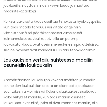
joukkueille, näyttäen niiden kyvyn luoda ja muuttaa
maalintekopaikkoja.
Korkea laukaisutarkkuus osoittaa tehokasta hyökkäyspeliä,
kun taas matala tarkkuus voi viitata ongelmiin
viimeistelyssä tai päätöksenteossa viimeisessä
kolmanneksessa. Joukkueet, joilla on parempi
laukaisutarkkuus, ovat usein menestyneempiä otteluissa,
sillä ne hyödyntävät mahdollisuuksiaan tehokkaammin.
Laukauksien vertailu suhteessa maaliin
osuneisiin laukauksiin
Ymmärtäminen laukaisujen kokonaismäärän ja maaliin
osuneiden laukauksien erosta on olennaista joukkueen
suorituksen arvioimiseksi. Kokonaislaukaukset sisältävät
kaikki yritykset maalille, kun taas maaliin osuneet
laukaukset ovat niitä, jotka olisivat menneet maaliin, ellei