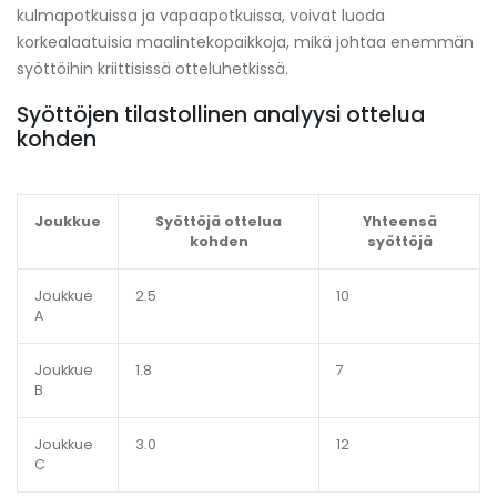
kulmapotkuissa ja vapaapotkuissa, voivat luoda
korkealaatuisia maalintekopaikkoja, mikä johtaa enemmän
syöttöihin kriittisissä otteluhetkissä.
Syöttöjen tilastollinen analyysi ottelua
kohden
Joukkue
Syöttöjä ottelua
Yhteensä
kohden
syöttöjä
Joukkue
2.5
10
A
Joukkue
1.8
7
B
Joukkue
3.0
12
C