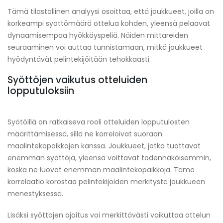
Tämä tilastollinen analyysi osoittaa, että joukkueet, joilla on
korkeampi syöttömäärä ottelua kohden, yleensä pelaavat
dynaamisempaa hyökkäyspeliä. Näiden mittareiden
seuraaminen voi auttaa tunnistamaan, mitkä joukkueet
hyödyntävät pelintekijöitään tehokkaasti.
Syöttöjen vaikutus otteluiden
lopputuloksiin
Syötöillä on ratkaiseva rooli otteluiden lopputulosten
määrittämisessä, sillä ne korreloivat suoraan
maalintekopaikkojen kanssa. Joukkueet, jotka tuottavat
enemmän syöttöjä, yleensä voittavat todennäköisemmin,
koska ne luovat enemmän maalintekopaikkoja. Tämä
korrelaatio korostaa pelintekijöiden merkitystä joukkueen
menestyksessä.
Lisäksi syöttöjen ajoitus voi merkittävästi vaikuttaa ottelun