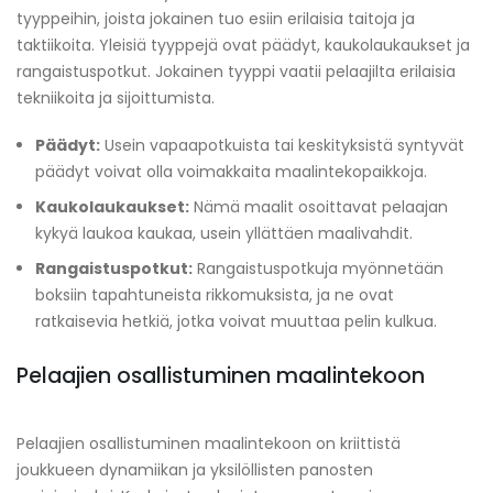
tyyppeihin, joista jokainen tuo esiin erilaisia taitoja ja
taktiikoita. Yleisiä tyyppejä ovat päädyt, kaukolaukaukset ja
rangaistuspotkut. Jokainen tyyppi vaatii pelaajilta erilaisia
tekniikoita ja sijoittumista.
Päädyt:
Usein vapaapotkuista tai keskityksistä syntyvät
päädyt voivat olla voimakkaita maalintekopaikkoja.
Kaukolaukaukset:
Nämä maalit osoittavat pelaajan
kykyä laukoa kaukaa, usein yllättäen maalivahdit.
Rangaistuspotkut:
Rangaistuspotkuja myönnetään
boksiin tapahtuneista rikkomuksista, ja ne ovat
ratkaisevia hetkiä, jotka voivat muuttaa pelin kulkua.
Pelaajien osallistuminen maalintekoon
Pelaajien osallistuminen maalintekoon on kriittistä
joukkueen dynamiikan ja yksilöllisten panosten