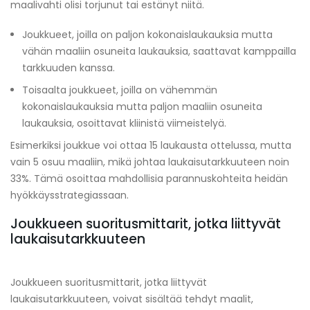
maalivahti olisi torjunut tai estänyt niitä.
Joukkueet, joilla on paljon kokonaislaukauksia mutta
vähän maaliin osuneita laukauksia, saattavat kamppailla
tarkkuuden kanssa.
Toisaalta joukkueet, joilla on vähemmän
kokonaislaukauksia mutta paljon maaliin osuneita
laukauksia, osoittavat kliinistä viimeistelyä.
Esimerkiksi joukkue voi ottaa 15 laukausta ottelussa, mutta
vain 5 osuu maaliin, mikä johtaa laukaisutarkkuuteen noin
33%. Tämä osoittaa mahdollisia parannuskohteita heidän
hyökkäysstrategiassaan.
Joukkueen suoritusmittarit, jotka liittyvät
laukaisutarkkuuteen
Joukkueen suoritusmittarit, jotka liittyvät
laukaisutarkkuuteen, voivat sisältää tehdyt maalit,