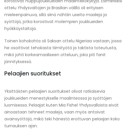
korostivat huippujoukkueiden maalintekokykyjä. Esimerkiksi
ottelu Yhdysvaltojen ja Brasilian välillä oli erityisen
mieleenpainuva, sillä siinä nähtiin useita maaleja ja
syöttöjä, jotka korostivat molempien joukkueiden
hyökkäystaitoja.
Toinen kohokohta oli Saksan ottelu Nigeriaa vastaan, jossa
he osoittivat tehokasta tiimityötä ja taktista toteutusta,
mikä johti korkeamaaliseen otteluun, joka piti fanit
jännityksessä.
Pelaajien suoritukset
Yksittäisten pelaajien suoritukset olivat ratkaisevia
joukkueiden menestykselle maalinteossa ja syöttöjen
luomisessa. Pelaajat kuten Mia Fishel Yhdysvalloista eivät
ainoastaan tehneet maaleja, vaan myös antoivat
avainsyöttöjä, mikä teki hänestä erottuvan pelaajan koko
turnauksen ajan.