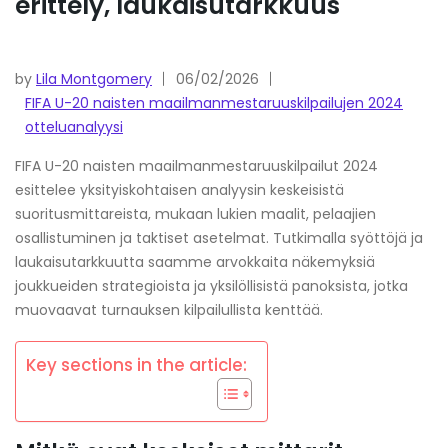
erittely, laukaisutarkkuus
by
Lila Montgomery
06/02/2026
FIFA U-20 naisten maailmanmestaruuskilpailujen 2024
otteluanalyysi
FIFA U-20 naisten maailmanmestaruuskilpailut 2024
esittelee yksityiskohtaisen analyysin keskeisistä
suoritusmittareista, mukaan lukien maalit, pelaajien
osallistuminen ja taktiset asetelmat. Tutkimalla syöttöjä ja
laukaisutarkkuutta saamme arvokkaita näkemyksiä
joukkueiden strategioista ja yksilöllisistä panoksista, jotka
muovaavat turnauksen kilpailullista kenttää.
Key sections in the article: