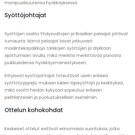
monipuolisuutensa hyökkäyksessä.
Syöttöjohtajat
Syöttöjen osalta Yhdysvaltojen ja Brasilian pelaajat johtivat
turnausta. Nämä pelaajat loivat jatkuvasti
maalintekopaikkoja tarkkojen syöttöjen ja älykkään
sijoittumisen avulla, mikä merkitsi merkittävää panosta
joukkueidensa hyökkäysmenestykseen.
Erityisesti syöttöjohtajat toteuttivat usein erilaisia
syöttötyyppejä, mukaan lukien läpisyöttöjä ja keskityksiä,
mikä osoitti heidän kykyään sopeutua erilaisiin
pelitilanteisiin ja puolustuksellisiin asetelmiin.
Ottelun kohokohdat
Keskeiset ottelut esittivät erinomaisia suorituksia, jotka