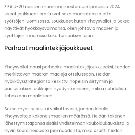
FIFA U-20 naisten maailmanmestaruuskilpailuissa 2024
useat joukkueet erottuivat sekä maalinteossa että
syöttöjen luomisessa. Joukkueet kuten Yhdysvallat ja Saksa
näyttivät hyökkäysvoimansa, ollen johtavia maalien ja
syöttöjen määrässä koko turnauksen ajan.
Parhaat maalintekijäjoukkueet
Yhdysvallat nousi parhaaksi maalintekijäjoukkueeksi, tehden
merkittävän määrän maaleja otteluissaan. Heidän
hyökkäysstrategiansa keskittyi nopeisiin siirtymiin ja
puolustuksen aukkojen hyödyntämiseen, mikä mahdollisti
tehokkaan maalinteon.
Saksa myös suoriutui vaikuttavasti, jääden lähelle
Yhdysvaltoja kokonaismaalien määrässä. Heidän taktinen
lähestymistapansa sisälsi yhdistelmän kaukolaukauksista ja
hyvin koordinoiduista pelimuodoista, mikä osoitti heidän