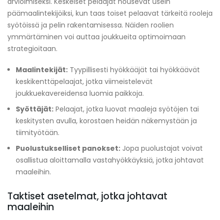
arvioimiseksi. Keskeiset pelaajat nousevat usein
päämaalintekijöiksi, kun taas toiset pelaavat tärkeitä rooleja
syötöissä ja pelin rakentamisessa. Näiden roolien
ymmärtäminen voi auttaa joukkueita optimoimaan
strategioitaan.
Maalintekijät:
Tyypillisesti hyökkääjät tai hyökkäävät
keskikenttäpelaajat, jotka viimeistelevät
joukkuekavereidensa luomia paikkoja.
Syöttäjät:
Pelaajat, jotka luovat maaleja syötöjen tai
keskitysten avulla, korostaen heidän näkemystään ja
tiimityötään.
Puolustukselliset panokset:
Jopa puolustajat voivat
osallistua aloittamalla vastahyökkäyksiä, jotka johtavat
maaleihin.
Taktiset asetelmat, jotka johtavat
maaleihin