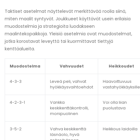
Taktiset asetelmat näyttelevät merkittävää roolia siinä,
miten maalit syntyvät. Joukkueet käyttävät usein erilaisia
muodostelmia ja strategioita luodakseen
maalintekopaikkoja. Yleisiä asetelmia ovat muodostelmat,
jotka korostavat leveyttä tai kuormittavat tiettyjä
kenttäalueita.
Muodostelma
Vahvuudet
Heikkoudet
4-3-3
Leveä peli, vahvat
Haavoittuvuus
hyökkäysvaihtoehdot
vastahyökkäyksille
4-2-3-1
Vankka
Voi olla liian
keskikenttäkontrolli,
puolustava
monipuolinen
3-5-2
Vahva keskikenttä
Heikkous laidoilla
läsnäolo, hyvä