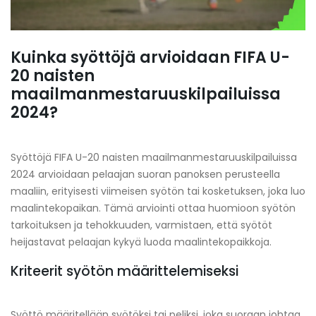
Kuinka syöttöjä arvioidaan FIFA U-
20 naisten
maailmanmestaruuskilpailuissa
2024?
Syöttöjä FIFA U-20 naisten maailmanmestaruuskilpailuissa
2024 arvioidaan pelaajan suoran panoksen perusteella
maaliin, erityisesti viimeisen syötön tai kosketuksen, joka luo
maalintekopaikan. Tämä arviointi ottaa huomioon syötön
tarkoituksen ja tehokkuuden, varmistaen, että syötöt
heijastavat pelaajan kykyä luoda maalintekopaikkoja.
Kriteerit syötön määrittelemiseksi
Syöttö määritellään syötöksi tai peliksi, joka suoraan johtaa