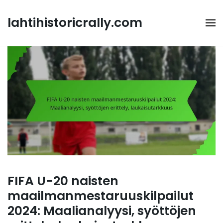
Skip
to
lahtihistoricrally.com
content
FIFA U-20 naisten
maailmanmestaruuskilpailut
2024: Maalianalyysi, syöttöjen