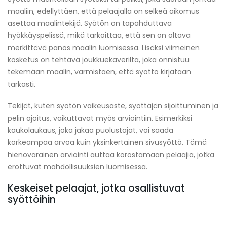
maaliin, edellyttäen, että pelaajalla on selkeä aikomus
asettaa maalintekijä. Syötön on tapahduttava
hyökkäyspelissä, mikä tarkoittaa, että sen on oltava
merkittävä panos maalin luomisessa. Lisäksi viimeinen
kosketus on tehtävä joukkuekaverilta, joka onnistuu
tekemään maalin, varmistaen, että syöttö kirjataan
tarkasti.
Tekijät, kuten syötön vaikeusaste, syöttäjän sijoittuminen ja
pelin ajoitus, vaikuttavat myös arviointiin. Esimerkiksi
kaukolaukaus, joka jakaa puolustajat, voi saada
korkeampaa arvoa kuin yksinkertainen sivusyöttö. Tämä
hienovarainen arviointi auttaa korostamaan pelaajia, jotka
erottuvat mahdollisuuksien luomisessa.
Keskeiset pelaajat, jotka osallistuvat
syöttöihin