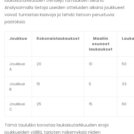
laukaisutarkkuuden trendejä turnauksen aikana.
Analysoimalla tietoja useiden otteluiden aikana joukkueet
voivat tunnistaa kaavoja ja tehdä tietoon perustuvia
päätöksiä.
Joukkue
Kokonaislaukaukset
Maaliin
Lauka
osuneet
laukaukset
Joukkue
20
10
50
A
Joukkue
15
5
33
B
Joukkue
25
15
60
C
Tämä taulukko korostaa laukaisutarkkuuden eroja
joukkueiden välillä, tarjoten näkemyksiä niiden