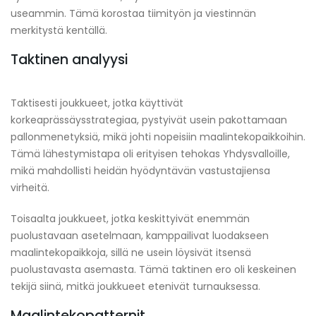
useammin. Tämä korostaa tiimityön ja viestinnän
merkitystä kentällä.
Taktinen analyysi
Taktisesti joukkueet, jotka käyttivät
korkeaprässäysstrategiaa, pystyivät usein pakottamaan
pallonmenetyksiä, mikä johti nopeisiin maalintekopaikkoihin.
Tämä lähestymistapa oli erityisen tehokas Yhdysvalloille,
mikä mahdollisti heidän hyödyntävän vastustajiensa
virheitä.
Toisaalta joukkueet, jotka keskittyivät enemmän
puolustavaan asetelmaan, kamppailivat luodakseen
maalintekopaikkoja, sillä ne usein löysivät itsensä
puolustavasta asemasta. Tämä taktinen ero oli keskeinen
tekijä siinä, mitkä joukkueet etenivät turnauksessa.
Maalintekopatternit