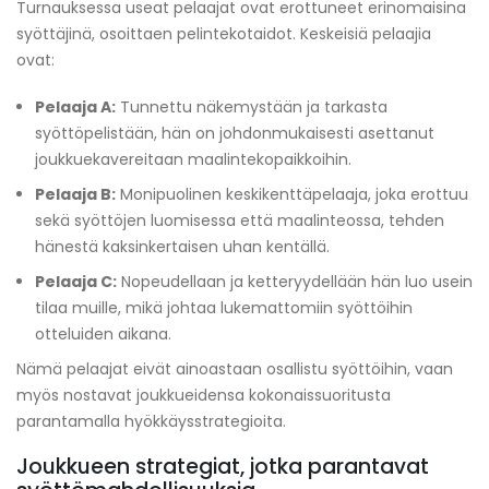
Turnauksessa useat pelaajat ovat erottuneet erinomaisina
syöttäjinä, osoittaen pelintekotaidot. Keskeisiä pelaajia
ovat:
Pelaaja A:
Tunnettu näkemystään ja tarkasta
syöttöpelistään, hän on johdonmukaisesti asettanut
joukkuekavereitaan maalintekopaikkoihin.
Pelaaja B:
Monipuolinen keskikenttäpelaaja, joka erottuu
sekä syöttöjen luomisessa että maalinteossa, tehden
hänestä kaksinkertaisen uhan kentällä.
Pelaaja C:
Nopeudellaan ja ketteryydellään hän luo usein
tilaa muille, mikä johtaa lukemattomiin syöttöihin
otteluiden aikana.
Nämä pelaajat eivät ainoastaan osallistu syöttöihin, vaan
myös nostavat joukkueidensa kokonaissuoritusta
parantamalla hyökkäysstrategioita.
Joukkueen strategiat, jotka parantavat