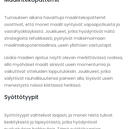
Turnauksen aikana havaittuja maalintekopatternit
osoittivat, että monet maalit syntyivät vapaapotkuista ja
vastahyökkäyksistä. Joukkueet, jotka hyödyntivät näitä
strategioita tehokkaasti, pystyivät maksimoimaan
maalintekopotentiaalinsa, usein yllättäen vastustajat.
Lisäksi maalien ajoitus näytti olevan merkittävässä roolissa,
sillä myöhäiset maalit siirsivät usein momentumia ja
vaikuttivat otteluiden lopputuloksiin. Joukkueet, jotka
säilyttivät rauhallisuutensa paineen alla, löysivät usein
menestystä näissä kriittisissä hetkissä.
Syöttötyypit
Syöttötyypit vaihtelivat laajasti, ja monet niistä tulivat
keskityksistä ja läpisyötöistä, jotka hyödyntivät
puolustuksen heikkouksia. Tämä syöttötyyppien