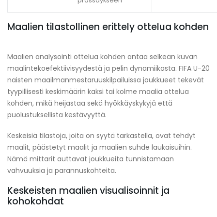
prässäykseen
Maalien tilastollinen erittely ottelua kohden
Maalien analysointi ottelua kohden antaa selkeän kuvan
maalintekoefektiivisyydestä ja pelin dynamiikasta. FIFA U-20
naisten maailmanmestaruuskilpailuissa joukkueet tekevät
tyypillisesti keskimäärin kaksi tai kolme maalia ottelua
kohden, mikä heijastaa sekä hyökkäyskykyjä että
puolustuksellista kestävyyttä.
Keskeisiä tilastoja, joita on syytä tarkastella, ovat tehdyt
maalit, päästetyt maalit ja maalien suhde laukaisuihin.
Nämä mittarit auttavat joukkueita tunnistamaan
vahvuuksia ja parannuskohteita.
Keskeisten maalien visualisoinnit ja
kohokohdat