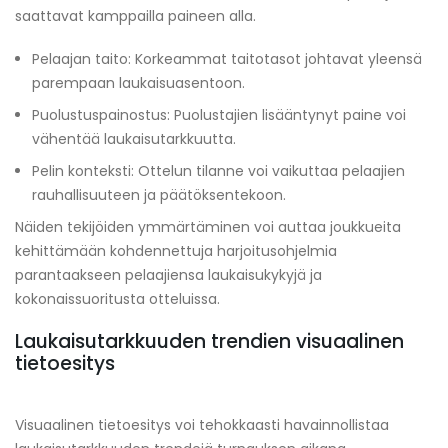
saattavat kamppailla paineen alla.
Pelaajan taito: Korkeammat taitotasot johtavat yleensä
parempaan laukaisuasentoon.
Puolustuspainostus: Puolustajien lisääntynyt paine voi
vähentää laukaisutarkkuutta.
Pelin konteksti: Ottelun tilanne voi vaikuttaa pelaajien
rauhallisuuteen ja päätöksentekoon.
Näiden tekijöiden ymmärtäminen voi auttaa joukkueita
kehittämään kohdennettuja harjoitusohjelmia
parantaakseen pelaajiensa laukaisukykyjä ja
kokonaissuoritusta otteluissa.
Laukaisutarkkuuden trendien visuaalinen
tietoesitys
Visuaalinen tietoesitys voi tehokkaasti havainnollistaa