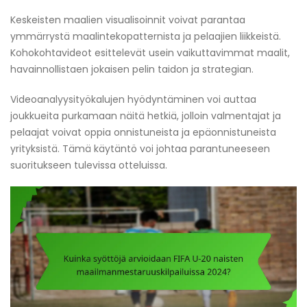
Keskeisten maalien visualisoinnit voivat parantaa
ymmärrystä maalintekopatternista ja pelaajien liikkeistä.
Kohokohtavideot esittelevät usein vaikuttavimmat maalit,
havainnollistaen jokaisen pelin taidon ja strategian.
Videoanalyysityökalujen hyödyntäminen voi auttaa
joukkueita purkamaan näitä hetkiä, jolloin valmentajat ja
pelaajat voivat oppia onnistuneista ja epäonnistuneista
yrityksistä. Tämä käytäntö voi johtaa parantuneeseen
suoritukseen tulevissa otteluissa.