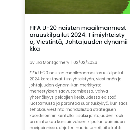
FIFA U-20 naisten maailmanmest
aruuskilpailut 2024: Tiimiyhteisty
ö, Viestintä, Johtajuuden dynamii
kka
by
Lila Montgomery
02/02/2026
FIFA U-20 naisten maailmanmestaruuskilpailut
2024 korostavat tiimiyhteistyön, viestinnän ja
johtajuuden dynamiikan merkitystä
menestyksen saavuttamisessa. Vahva
yhtenäisyys pelaajien keskuudessa edistää
luottamusta ja parantaa suorituskykyä, kun taas
tehokas viestintä mahdollistaa strategisen
koordinoinnin kentällä. Lisäksi johtajuuden rooli
on elintärkeä kansainvälisen kilpailun paineiden
navigoinnissa, ohjaten nuoria urheilijoita kohti