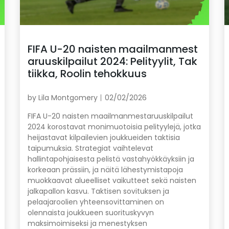
FIFA U-20 naisten maailmanmest
aruuskilpailut 2024: Pelityylit, Tak
tiikka, Roolin tehokkuus
by
Lila Montgomery
02/02/2026
FIFA U-20 naisten maailmanmestaruuskilpailut
2024 korostavat monimuotoisia pelityylejä, jotka
heijastavat kilpailevien joukkueiden taktisia
taipumuksia. Strategiat vaihtelevat
hallintapohjaisesta pelistä vastahyökkäyksiin ja
korkeaan prässiin, ja näitä lähestymistapoja
muokkaavat alueelliset vaikutteet sekä naisten
jalkapallon kasvu. Taktisen sovituksen ja
pelaajaroolien yhteensovittaminen on
olennaista joukkueen suorituskyvyn
maksimoimiseksi ja menestyksen