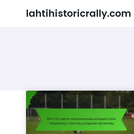
Skip
to
lahtihistoricrally.com
content