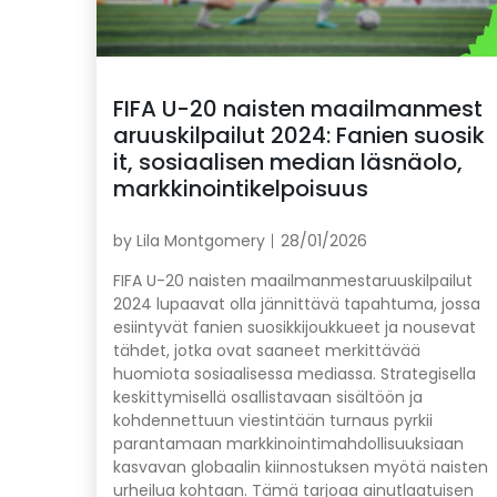
FIFA U-20 naisten maailmanmest
aruuskilpailut 2024: Fanien suosik
it, sosiaalisen median läsnäolo,
markkinointikelpoisuus
by
Lila Montgomery
28/01/2026
FIFA U-20 naisten maailmanmestaruuskilpailut
2024 lupaavat olla jännittävä tapahtuma, jossa
esiintyvät fanien suosikkijoukkueet ja nousevat
tähdet, jotka ovat saaneet merkittävää
huomiota sosiaalisessa mediassa. Strategisella
keskittymisellä osallistavaan sisältöön ja
kohdennettuun viestintään turnaus pyrkii
parantamaan markkinointimahdollisuuksiaan
kasvavan globaalin kiinnostuksen myötä naisten
urheilua kohtaan. Tämä tarjoaa ainutlaatuisen