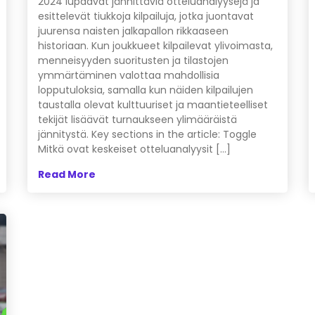
2024 lupaavat jännittäviä otteluanalyysejä ja
esittelevät tiukkoja kilpailuja, jotka juontavat
juurensa naisten jalkapallon rikkaaseen
historiaan. Kun joukkueet kilpailevat ylivoimasta,
menneisyyden suoritusten ja tilastojen
ymmärtäminen valottaa mahdollisia
lopputuloksia, samalla kun näiden kilpailujen
taustalla olevat kulttuuriset ja maantieteelliset
tekijät lisäävät turnaukseen ylimääräistä
jännitystä. Key sections in the article: Toggle
Mitkä ovat keskeiset otteluanalyysit […]
Read More