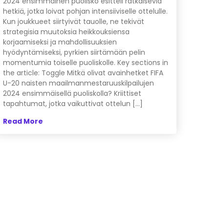
2024 ensimmäinen puolisko esitteli ratkaisevia
hetkiä, jotka loivat pohjan intensiiviselle ottelulle.
Kun joukkueet siirtyivät tauolle, ne tekivät
strategisia muutoksia heikkouksiensa
korjaamiseksi ja mahdollisuuksien
hyödyntämiseksi, pyrkien siirtämään pelin
momentumia toiselle puoliskolle. Key sections in
the article: Toggle Mitkä olivat avainhetket FIFA
U-20 naisten maailmanmestaruuskilpailujen
2024 ensimmäisellä puoliskolla? Kriittiset
tapahtumat, jotka vaikuttivat ottelun […]
Read More