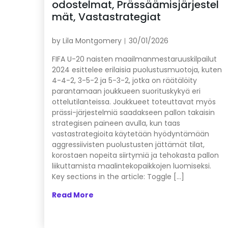
odostelmat, Prässäämisjärjestel
mät, Vastastrategiat
by
Lila Montgomery
30/01/2026
FIFA U-20 naisten maailmanmestaruuskilpailut
2024 esittelee erilaisia puolustusmuotoja, kuten
4-4-2, 3-5-2 ja 5-3-2, jotka on räätälöity
parantamaan joukkueen suorituskykyä eri
ottelutilanteissa. Joukkueet toteuttavat myös
prässi-järjestelmiä saadakseen pallon takaisin
strategisen paineen avulla, kun taas
vastastrategioita käytetään hyödyntämään
aggressiivisten puolustusten jättämät tilat,
korostaen nopeita siirtymiä ja tehokasta pallon
liikuttamista maalintekopaikkojen luomiseksi.
Key sections in the article: Toggle […]
Read More