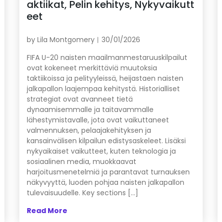
aktiikat, Pelin kehitys, Nykyvaikutt
eet
by
Lila Montgomery
30/01/2026
FIFA U-20 naisten maailmanmestaruuskilpailut
ovat kokeneet merkittäviä muutoksia
taktiikoissa ja pelityyleissä, heijastaen naisten
jalkapallon laajempaa kehitystä. Historialliset
strategiat ovat avanneet tietä
dynaamisemmalle ja taitavammalle
lähestymistavalle, jota ovat vaikuttaneet
valmennuksen, pelaajakehityksen ja
kansainvälisen kilpailun edistysaskeleet. Lisäksi
nykyaikaiset vaikutteet, kuten teknologia ja
sosiaalinen media, muokkaavat
harjoitusmenetelmiä ja parantavat turnauksen
näkyvyyttä, luoden pohjaa naisten jalkapallon
tulevaisuudelle. Key sections […]
Read More