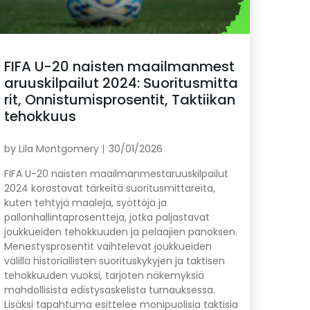
FIFA U-20 naisten maailmanmest
aruuskilpailut 2024: Suoritusmitta
rit, Onnistumisprosentit, Taktiikan
tehokkuus
by
Lila Montgomery
30/01/2026
FIFA U-20 naisten maailmanmestaruuskilpailut
2024 korostavat tärkeitä suoritusmittareita,
kuten tehtyjä maaleja, syöttöjä ja
pallonhallintaprosentteja, jotka paljastavat
joukkueiden tehokkuuden ja pelaajien panoksen.
Menestysprosentit vaihtelevat joukkueiden
välillä historiallisten suorituskykyjen ja taktisen
tehokkuuden vuoksi, tarjoten näkemyksiä
mahdollisista edistysaskelista turnauksessa.
Lisäksi tapahtuma esittelee monipuolisia taktisia